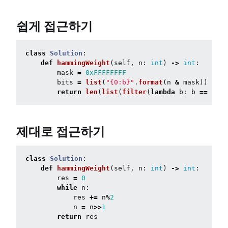
쉽게 접근하기
class
Solution
:
def
hammingWeight
(
self
,
n
:
int
)
->
int
:
mask
=
0xFFFFFFFF
bits
=
list
(
"
{0:b}
"
.
format
(
n
&
mask
))
return
len
(
list
(
filter
(
lambda
b
:
b
==
"
1
"
,
제대로 접근하기
class
Solution
:
def
hammingWeight
(
self
,
n
:
int
)
->
int
:
res
=
0
while
n
:
res
+=
n
%
2
n
=
n
>>
1
return
res