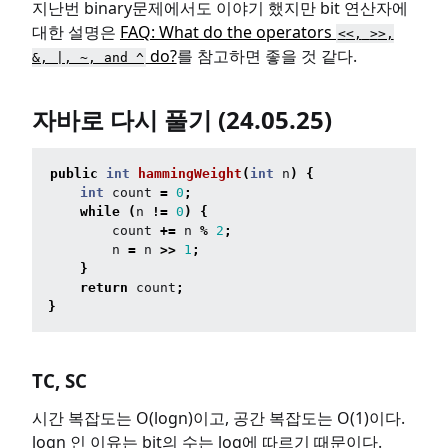
지난번 binary문제에서도 이야기 했지만 bit 연산자에
대한 설명은
FAQ: What do the operators
<
<,
>
>,
do?
를 참고하면 좋을 것 같다.
&
, |, ~, and ^
자바로 다시 풀기 (24.05.25)
public
int
hammingWeight
(
int
n
)
{
int
count
=
0
;
while
(
n
!=
0
)
{
count
+=
n
%
2
;
n
=
n
>>
1
;
}
return
count
;
}
TC, SC
시간 복잡도는 O(logn)이고, 공간 복잡도는 O(1)이다.
logn 인 이유는 bit의 수는 log에 따르기 때문이다.