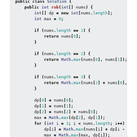
public
class
Solution
{
public
int
rob
(
int
[]
nums
)
{
int
[]
dp
=
new
int
[
nums
.
length
];
int
max
=
0
;
if
(
nums
.
length
==
1
)
{
return
nums
[
0
];
}
if
(
nums
.
length
==
2
)
{
return
Math
.
max
(
nums
[
0
],
nums
[
1
]);
}
if
(
nums
.
length
==
3
)
{
return
Math
.
max
(
nums
[
2
]
+
nums
[
0
],
num
}
dp
[
0
]
=
nums
[
0
];
dp
[
1
]
=
nums
[
1
];
dp
[
2
]
=
nums
[
2
]
+
nums
[
0
];
max
=
Math
.
max
(
dp
[
2
],
dp
[
1
]);
for
(
int
i
=
3
;
i
<
nums
.
length
;
i
++)
{
dp
[
i
]
=
Math
.
max
(
nums
[
i
]
+
dp
[
i
-
2
],
max
=
Math
.
max
(
max
,
dp
[
i
]);